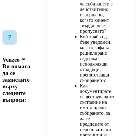
че събирането е
действително
извършено,
когато клиент
твърди, че е
пропуснато?
Кой трябва да
бъде уведомен,
когато кофа за
рециклиране
съдържа
Venzeo™
неподходящи
Ви помага
отпадъци,
да се
препятстващи
замислите
събирането?
върху
Как
документирате
следните
съществуващото
въпроси:
състояние на
имота преди
събирането, за
да се
предпазите от
неоснователни
претенции за