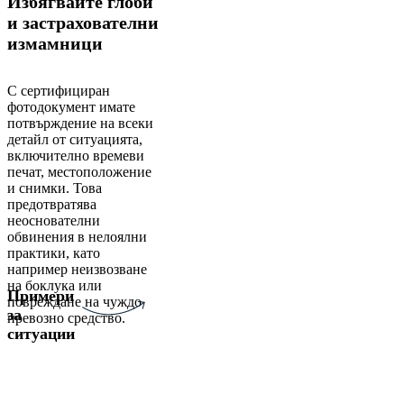
Избягвайте глоби
и застрахователни
измамници
С сертифициран
фотодокумент имате
потвърждение на всеки
детайл от ситуацията,
включително времеви
печат, местоположение
и снимки. Това
предотвратява
неоснователни
обвинения в нелоялни
практики, като
например неизвозване
на боклука или
Примери
повреждане на чуждо
за
превозно средство.
ситуации