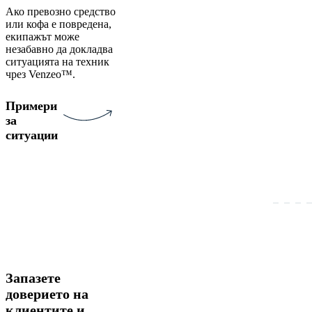
Ако превозно средство
или кофа е повредена,
екипажът може
незабавно да докладва
ситуацията на техник
чрез Venzeo™.
Примери
за
ситуации
Запазете
доверието на
клиентите и