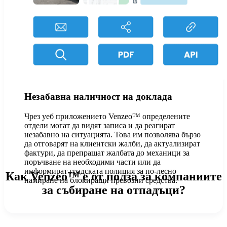
Незабавна наличност на доклада
Чрез уеб приложението Venzeo™ определените
отдели могат да видят записа и да реагират
незабавно на ситуацията. Това им позволява бързо
да отговарят на клиентски жалби, да актуализират
фактури, да препращат жалбата до механици за
поръчване на необходими части или да
информират градската полиция за по-лесно
Как Venzeo™ е от полза за компаниите
намиране на блокиращи превозни средства.
за събиране на отпадъци?