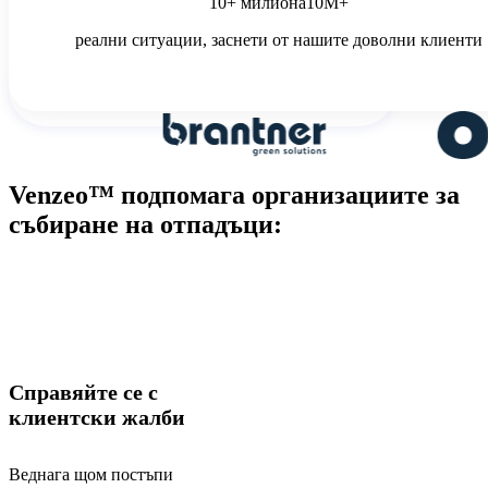
10+ милиона
10М+
безплатно
версия
реални ситуации, заснети от нашите доволни клиенти
Прочетете казус-проучване
Venzeo™ подпомага организациите за
събиране на отпадъци:
Справяйте се с
клиентски жалби
Веднага щом постъпи