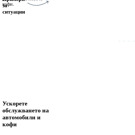
кофи.
за
ситуации
Ускорете
обслужването на
автомобили и
кофи