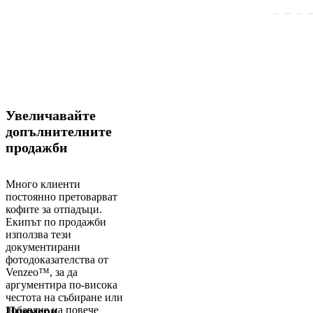
Увеличавайте
допълнителните
продажби
Много клиенти
постоянно претоварват
кофите за отпадъци.
Екипът по продажби
използва тези
документирани
фотодоказателства от
Venzeo™, за да
аргументира по-висока
честота на събиране или
добавяне на повече
Примери