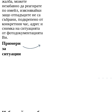
жалба, можете
незабавно да реагирате
по имейл, изяснявайки
защо отпадъците не са
събрани, подкрепено от
конкретния час, адрес и
снимка на ситуацията
от фотодокументацията
Ви.
Примери
за
ситуации