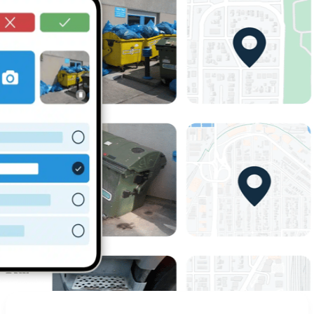
е едновременно мобилно и уеб приложение, предназначено за 
процеси и защита на репутацията Ви. То оптимизира комуника
служители и офис служителите. Докладите могат да се споделя
Внедряването на Venzeo™ води до добре организирана база данн
споделяне и включва:
фотодокументация на всяка ситуация
категоризирани исторически данни за клиентите
времеви печати за записите
бележки, адреси и друга допълнителна информация
Venzeo™ Ви позволява да решавате ситуациите на терен по-бър
удовлетворение на всички страни.
Как работи Venzeo™?