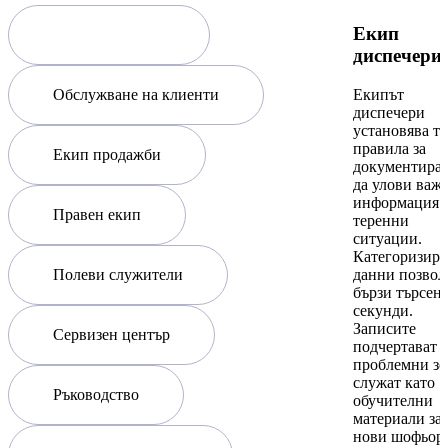
Екип
Екип диспечери
диспечери
Обслужване на клиенти
Екипът
диспечери
установява т
правила за
Екип продажби
документиран
да улови важ
информация 
Правен екип
теренни
ситуации.
Категоризира
Полеви служители
данни позвол
бързи търсени
секунди.
Записите
Сервизен център
подчертават
проблемни зо
служат като
Ръководство
обучителни
материали за
нови шофьор