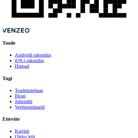
Toode
Androidi rakendus
iOS-i rakendus
Hinnad
Tugi
Teadmistebaas
Blogi
Juhendid
Veebiseminarid
Ettevõte
Karjäär
Oleku leht