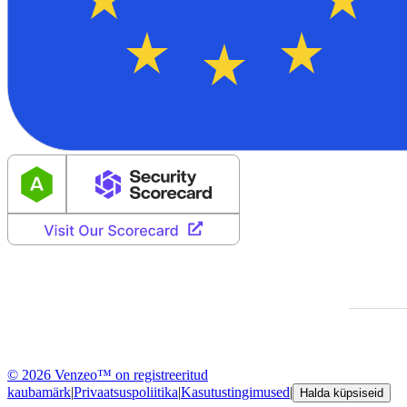
© 2026 Venzeo™ on registreeritud
kaubamärk
|
Privaatsuspoliitika
|
Kasutustingimused
|
Halda küpsiseid