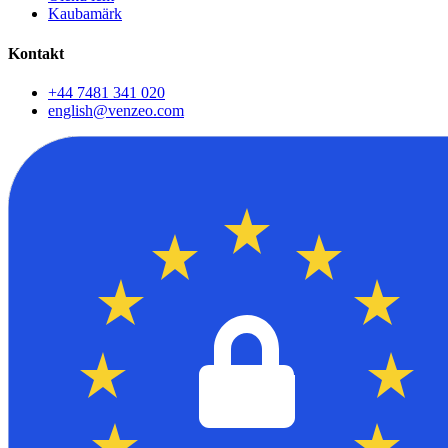
Kaubamärk
Kontakt
+44 7481 341 020
english@venzeo.com