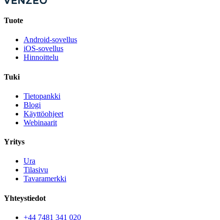
Tuote
Android-sovellus
iOS-sovellus
Hinnoittelu
Tuki
Tietopankki
Blogi
Käyttöohjeet
Webinaarit
Yritys
Ura
Tilasivu
Tavaramerkki
Yhteystiedot
+44 7481 341 020