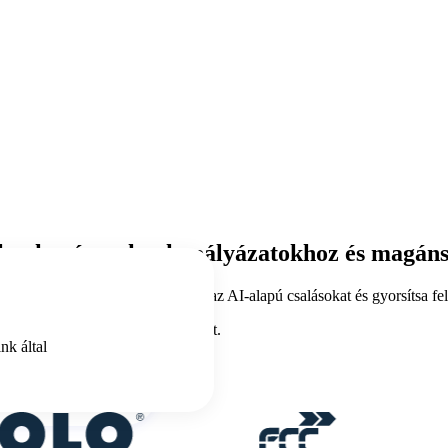
toknak, városoknak, pályázatokhoz és magá
ől vagy vásárlóitól – korlátozza az AI-alapú csalásokat és gyorsítsa fel
 a manipulációbiztos integritásért.
nk által
nek megfelel