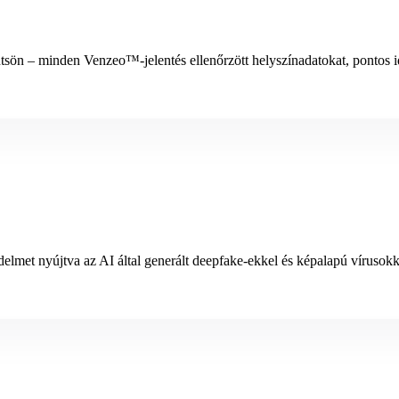
ntsön – minden Venzeo™-jelentés ellenőrzött helyszínadatokat, pontos id
elmet nyújtva az AI által generált deepfake-ekkel és képalapú vírusok