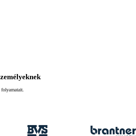
nszemélyeknek
 folyamatait.