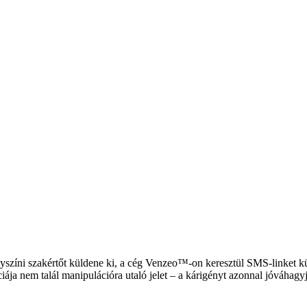
lyszíni szakértőt küldene ki, a cég Venzeo™-on keresztül SMS-linket kü
iája nem talál manipulációra utaló jelet – a kárigényt azonnal jóváhagyj