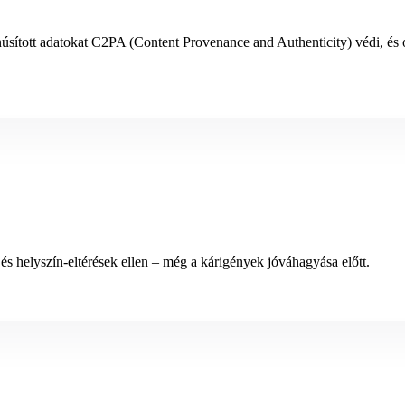
úsított adatokat C2PA (Content Provenance and Authenticity) védi, és o
s helyszín-eltérések ellen – még a kárigények jóváhagyása előtt.