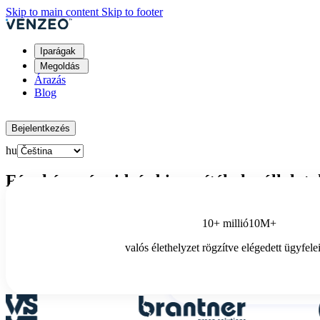
Skip to main content
Skip to footer
Iparágak
Megoldás
Árazás
Blog
Ingyenes kipróbálás
Bejelentkezés
hu
Fényképes és videós bizonyítékok vállala
Gyűjtsön strukturált fényképes bizonyítékokat munkatársaitól, ügyfeleit
10+ millió
10M+
Tanúsított a Venzeo™ saját algoritmusaival. C2PA és IPFS védelemmel
valós élethelyzet rögzítve elégedett ügyfelei
Időpontfoglalás
Iparágak, amelyek