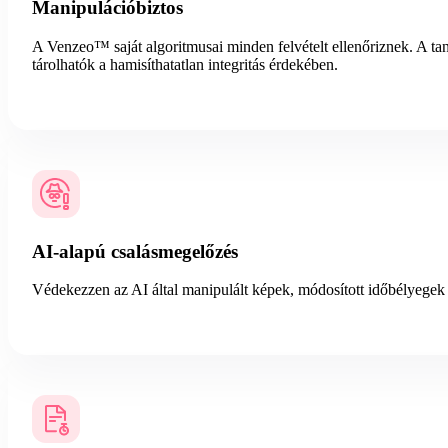
Manipulációbiztos
A Venzeo™ saját algoritmusai minden felvételt ellenőriznek. A tan
tárolhatók a hamisíthatatlan integritás érdekében.
AI-alapú csalásmegelőzés
Védekezzen az AI által manipulált képek, módosított időbélyegek é