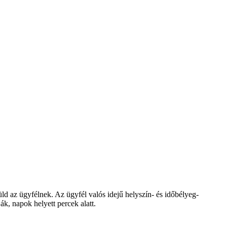
ld az ügyfélnek. Az ügyfél valós idejű helyszín- és időbélyeg-
ák, napok helyett percek alatt.