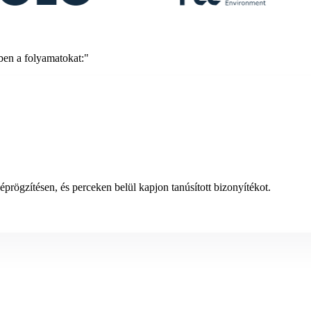
zben a folyamatokat:"
prögzítésen, és perceken belül kapjon tanúsított bizonyítékot.