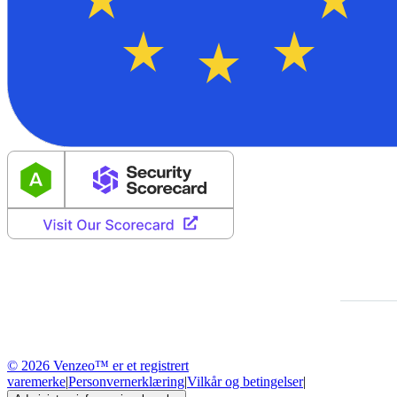
© 2026 Venzeo™ er et registrert
varemerke
|
Personvernerklæring
|
Vilkår og betingelser
|