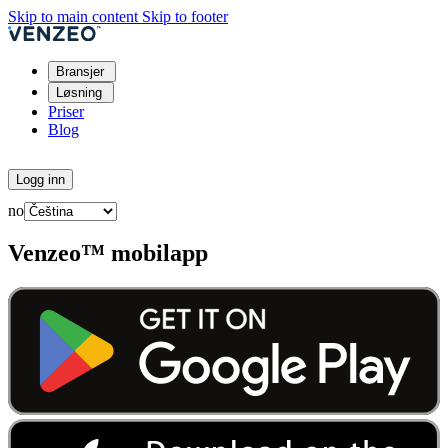
Skip to main content
Skip to footer
Bransjer
Løsning
Priser
Blog
Prøv gratis
Logg inn
no
Venzeo™ mobilapp