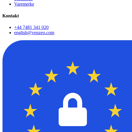
Varemerke
Kontakt
+44 7481 341 020
english@venzeo.com