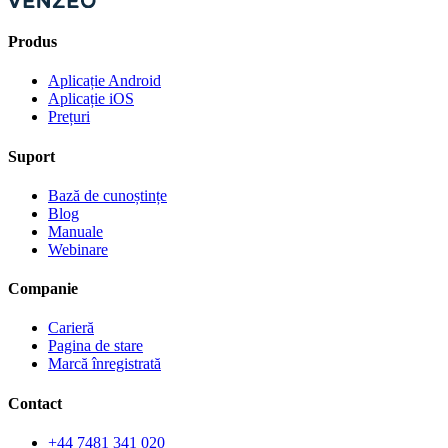
Produs
Aplicație Android
Aplicație iOS
Prețuri
Suport
Bază de cunoștințe
Blog
Manuale
Webinare
Companie
Carieră
Pagina de stare
Marcă înregistrată
Contact
+44 7481 341 020