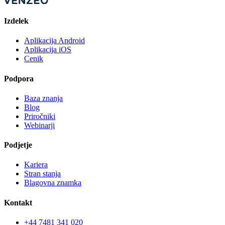
Izdelek
Aplikacija Android
Aplikacija iOS
Cenik
Podpora
Baza znanja
Blog
Priročniki
Webinarji
Podjetje
Kariera
Stran stanja
Blagovna znamka
Kontakt
+44 7481 341 020