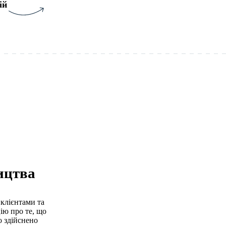
ій
ицтва
 клієнтами та
ію про те, що
о здійснено