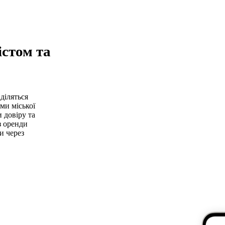
істом та
діляться
ми міської
 довіру та
з оренди
и через