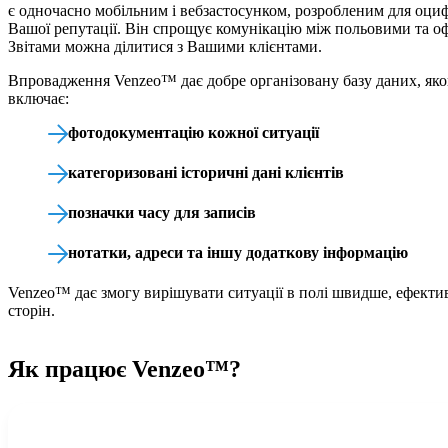
є одночасно мобільним і вебзастосунком, розробленим для оциф
Вашої репутації. Він спрощує комунікацію між польовими та о
Звітами можна ділитися з Вашими клієнтами.
Впровадження Venzeo™ дає добре організовану базу даних, яко
включає:
фотодокументацію кожної ситуації
категоризовані історичні дані клієнтів
позначки часу для записів
нотатки, адреси та іншу додаткову інформацію
Venzeo™ дає змогу вирішувати ситуації в полі швидше, ефектив
сторін.
Як працює Venzeo™?