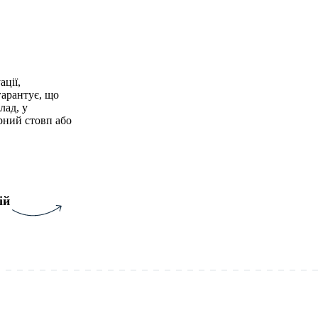
ації,
гарантує, що
лад, у
арний стовп або
ій