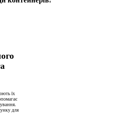
ди контейнерів:
ного
та
юють їх
опомагає
тування.
хунку для