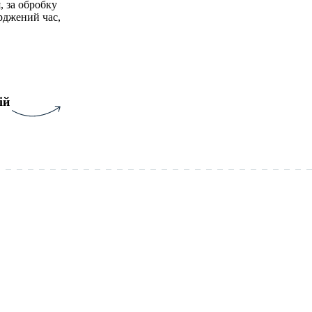
, за обробку
рджений час,
ій