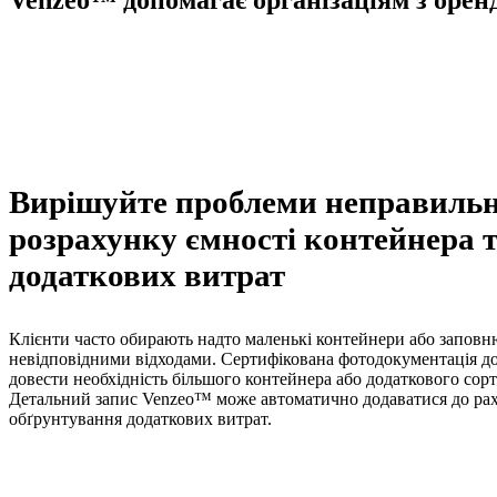
Venzeo™ допомагає організаціям з орен
Вирішуйте проблеми неправиль
розрахунку ємності контейнера 
додаткових витрат
Клієнти часто обирають надто маленькі контейнери або заповн
невідповідними відходами. Сертифікована фотодокументація д
довести необхідність більшого контейнера або додаткового сор
Детальний запис Venzeo™ може автоматично додаватися до ра
обґрунтування додаткових витрат.