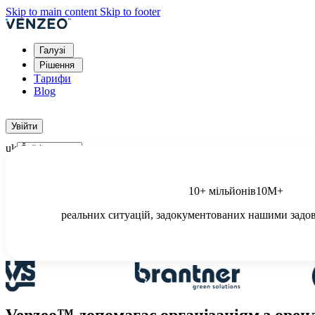
Skip to main content
Skip to footer
Галузі
Рішення
Тарифи
Blog
Спробувати безкоштовно
Увійти
uk
Система, розроблена спеціально для по
10+ мільйонів
10М+
спрощення комунікації з клієнтами та 
реальних ситуацій, задокументованих нашими задо
Спробувати безкоштовно
14-денне демо